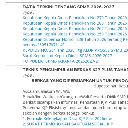
DATA TERKINI TENTANG SPMB 2026-2027
Type :
Keputusan Kepala Dinas Pendidikan No 270 Tahun 2026
Keputusan Kepala Dinas Pendidikan No 280 Tahun 2026
Keputusan Kepala Dinas Pendidikan No 262 Tahun 2026
Keputusan Kepala Dinas Pendidikan No 258 Tahun 2026
Keputusan Gubernur Nomor 238 Tahun 2026 tentang Pet
berkas–260517071148
KEPDIDS NO. 261 Thn 2026 Ttg ALUR PROSES SPMB 2
Surat Keputusan Kepala Dinas SPMB 2026-2027
TO PUBLIC_SPMB JAKARTA 20262027-2
TEKNIS PENGUMPULAN BERKAS KJP PLUS TAHAP
Type :
BERKAS YANG DIPERSIAPKAN UNTUK PENDAT
diupdate hari Rabu,
Assalamualaikum Wr. Wb.
Bapak/Ibu Walikelas/Orang tua/Wali Perserta Didik SMP N
Berikut disampaikan informasi Pendataan KJP Plus Taha
Penerima KJP Eksisting/Lanjutan dan ajuan baru tetap 
sekolah dengan berkas sebagai berikut :
1. Formulir Kelengkapan Data KJP Plus 2026new
2. SURAT PERMOHONAN BANTUAN SOSIAL KJP