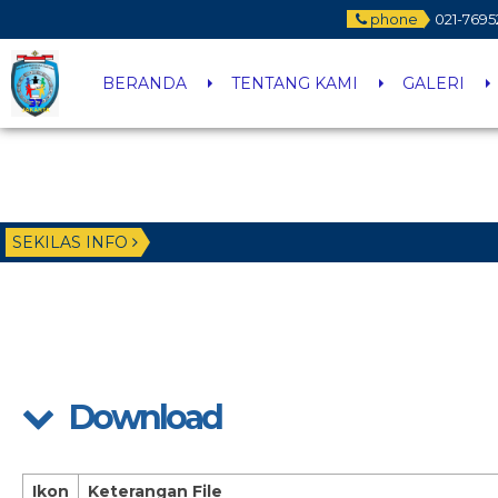
phone
021-7695
BERANDA
TENTANG KAMI
GALERI
SEKILAS INFO
Download
Ikon
Keterangan File