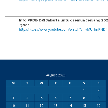
Info PPDB DKI Jakarta untuk semua Jenjang 202
Type :
http://https://www.youtube.com/watch?v=JvMUHmPND4
August 2026
M
T
W
T
F
S
S
1
2
3
4
6
7
8
9
5
10
11
12
13
14
15
16