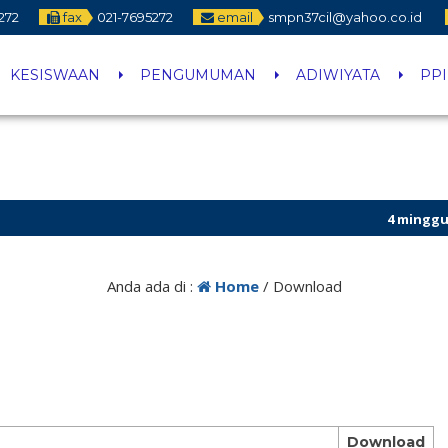
272
fax
021-7695272
email
smpn37cil@yahoo.co.id
KESISWAAN
PENGUMUMAN
ADIWIYATA
PP
4 minggu yang la
Anda ada di :
Home
/
Download
Download