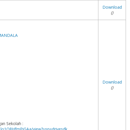
Download
()
 MANDALA
Download
()
n Sekolah :
hLlo1Q8HfmPiGAa/view?usp=drivesdk