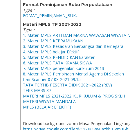
Format Peminjaman Buku Perpustakaan
Type :
FOMAT_PEMINJAMAN_BUKU
Materi MPLS TP 2021-2022
Type :
1. Materi MPLS ARTI DAN MAKNA WAWASAN WIYATA
2. Materi MPLS KEPRAMUKAAN
3. Materi MPLS Kesadaran Berbangsa dan Bernegara
4. Materi MPLS belajar Efektif
5. Materi MPLS PENDIDIKAN karakter
6. Materi MPLS TATA KRAMA SISWA
7. Materi MPLS pengenalan kurikulum 2013
8. Materi MPLS Pembinaan Mental Agama Di Sekolah
CamScanner 07-08-2021 09.15
TATA TERTIB PESERTA DIDIK 2021-2022 (REV)
TEKS MARS 37
MATERI MPLS 2021-2022_KURIKULUM & PROG SKLH
MATERI WIYATA MANDALA
MPLS (
BELAJAR EFEKTIF)
Download background zoom Masa Pengenalan Lingkunga
https://drive.google.com/file/d/1YZuQRwuazbh3_VmuB