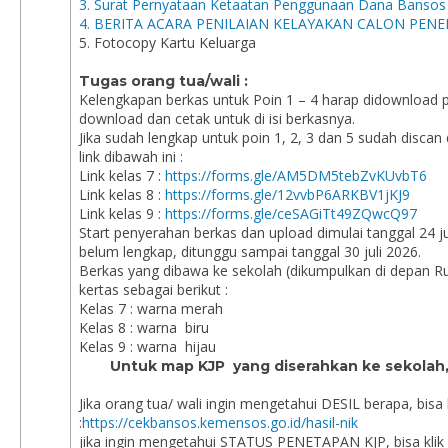
3. Surat Pernyataan Ketaatan Penggunaan Dana Bansos
4. BERITA ACARA PENILAIAN KELAYAKAN CALON PENE
5. Fotocopy Kartu Keluarga
Tugas orang tua/wali :
Kelengkapan berkas untuk Poin 1 – 4 harap didownload
download dan cetak untuk di isi berkasnya.
Jika sudah lengkap untuk poin 1, 2, 3 dan 5 sudah disca
link dibawah ini :
Link kelas 7 :
https://forms.gle/AM5DM5tebZvKUvbT6
Link kelas 8 :
https://forms.gle/12vvbP6ARKBV1jKJ9
Link kelas 9 :
https://forms.gle/ceSAGiTt49ZQwcQ97
Start penyerahan berkas dan upload dimulai tanggal 24 ju
belum lengkap, ditunggu sampai tanggal 30 juli 2026.
Berkas yang dibawa ke sekolah (dikumpulkan di depan
kertas sebagai berikut :
Kelas 7 : warna merah
Kelas 8 : warna biru
Kelas 9 : warna hijau
Untuk map KJP yang diserahkan ke sekolah, 
Jika orang tua/ wali ingin mengetahui DESIL berapa, bisa kl
:
https://cekbansos.kemensos.go.id/hasil-nik
jika ingin mengetahui STATUS PENETAPAN KJP, bisa klik l