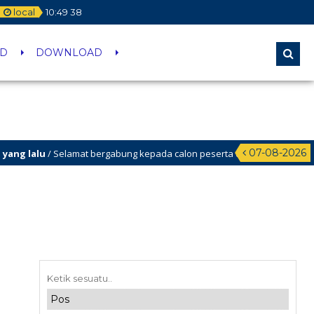
local
10
:
49
39
ID
DOWNLOAD
07-08-2026
lu
/ Selamat bergabung kepada calon peserta didik baru yang berhasil lolos m