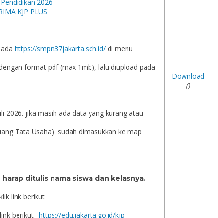
 Pendidikan 2026
RIMA KJP PLUS
 pada
https://smpn37jakarta.sch.id/
di menu
n dengan format pdf (max 1mb), lalu diupload pada
Download
()
li 2026. jika masih ada data yang kurang atau
 Ruang Tata Usaha) sudah dimasukkan ke map
harap ditulis nama siswa dan kelasnya.
ik link berikut
ink berikut :
https://edu.jakarta.go.id/kjp-