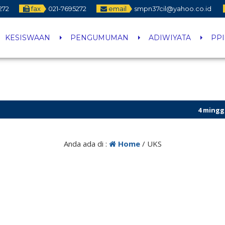
272
fax
021-7695272
email
smpn37cil@yahoo.co.id
KESISWAAN
PENGUMUMAN
ADIWIYATA
PP
4 minggu yan
2 bulan yang
Anda ada di :
Home
/
UKS