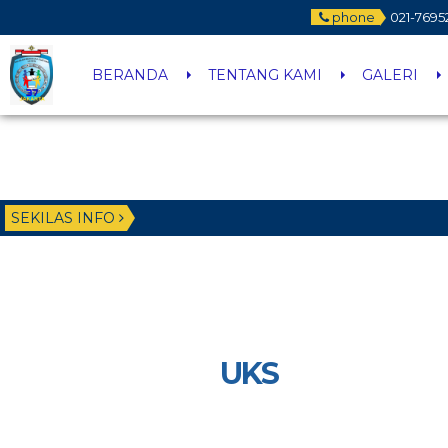
phone
021-7695
BERANDA
TENTANG KAMI
GALERI
SEKILAS INFO
UKS