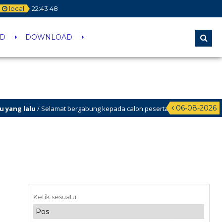
local
22
:
43
48
ID
DOWNLOAD
06-08-2026
g lalu
/ Selamat bergabung kepada calon peserta didik baru yang berhasil lo
 lalu
/ SELAMAT DATANG DI WEBSITE SMP NEGERI 37 JAKARTA. Ingin tahu in