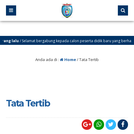
ng lalu
/ Selamat bergabung kepada calon peserta didik baru yang berhasil lolos 
Anda ada di :
Home
/
Tata Tertib
Tata Tertib