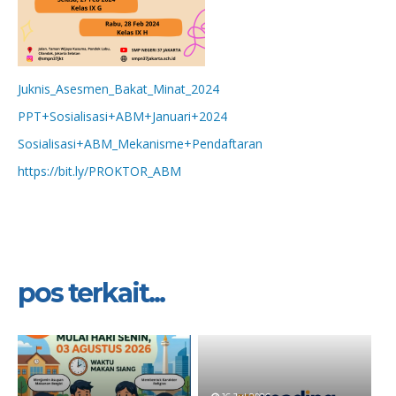
Juknis_Asesmen_Bakat_Minat_2024
PPT+Sosialisasi+ABM+Januari+2024
Sosialisasi+ABM_Mekanisme+Pendaftaran
https://bit.ly/PROKTOR_ABM
pos terkait...