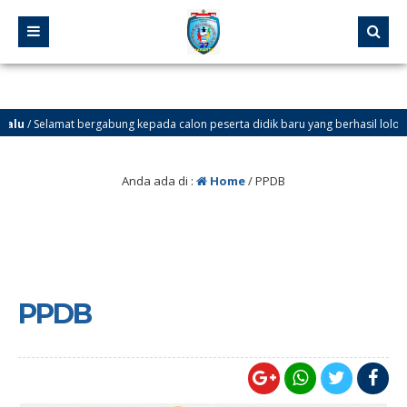
u
/ Selamat bergabung kepada calon peserta didik baru yang berhasil lolos melalui
Anda ada di :
Home
/
PPDB
PPDB