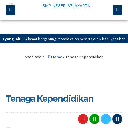
 yang lalu
/ Selamat bergabung kepada calon peserta didik baru yang berhasil lol
Anda ada di :
Home
/
Tenaga Kependidikan
Tenaga Kependidikan