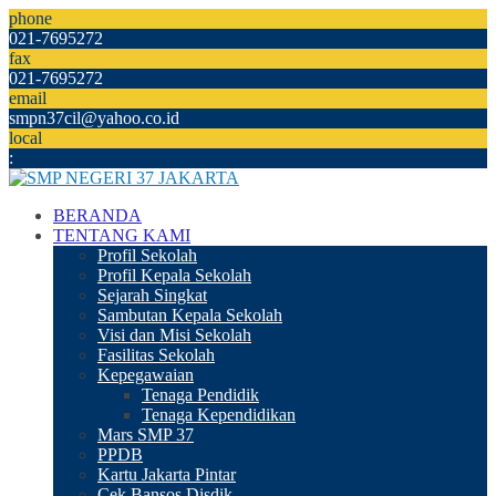
phone
021-7695272
fax
021-7695272
email
smpn37cil@yahoo.co.id
local
:
BERANDA
TENTANG KAMI
Profil Sekolah
Profil Kepala Sekolah
Sejarah Singkat
Sambutan Kepala Sekolah
Visi dan Misi Sekolah
Fasilitas Sekolah
Kepegawaian
Tenaga Pendidik
Tenaga Kependidikan
Mars SMP 37
PPDB
Kartu Jakarta Pintar
Cek Bansos Disdik