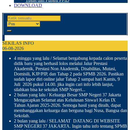
Tugas dan Fungsi PPID
DOWNLOAD
SEKILAS INFO
06-08-2026
4 minggu yang lalu
/ Selamat bergabung kepada calon peserta
didik baru yang berhasil lolos melalui Jalur Prestasi
Akademik, Prestasi Non Akademik, Disabilitas, Mutasi,
Domisili, KJP/PIP, dan Tahap 2 pada SPMB 2026. Pastikan
sudah lapor diri online jalur Tahap 2 sampai hari Kamis, 9
Juli 2026 pukul 14.00. jika ingin cari info lebih lanjut,
silahkan bisa ke sekolah SMP Negeri...
2 bulan yang lalu
/ Keluarga Besar SMP Negeri 37 Jakarta
Mengucapkan Selamat atas Kelulusan Siswa/i Kelas IX
Tahun Ajaran 2025-2026. Semoga hasil yang diraih, dapat
membanggakan keluarga dan berguna bagi Nusa, Bangsa dan
Sekolah.
2 bulan yang lalu
/ SELAMAT DATANG DI WEBSITE
SMP NEGERI 37 JAKARTA. Ingin tahu info tentang SPMB