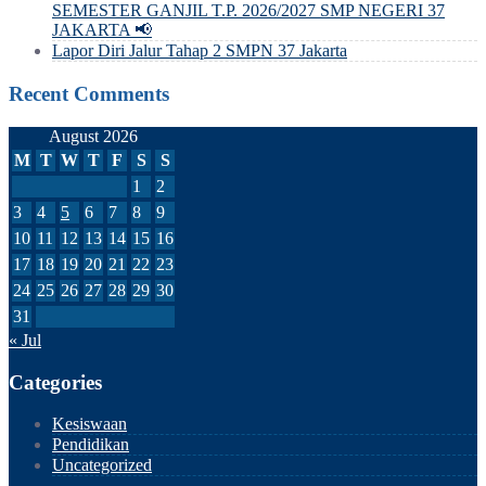
SEMESTER GANJIL T.P. 2026/2027 SMP NEGERI 37
JAKARTA 📢
Lapor Diri Jalur Tahap 2 SMPN 37 Jakarta
Recent Comments
August 2026
M
T
W
T
F
S
S
1
2
3
4
5
6
7
8
9
10
11
12
13
14
15
16
17
18
19
20
21
22
23
24
25
26
27
28
29
30
31
« Jul
Categories
Kesiswaan
Pendidikan
Uncategorized