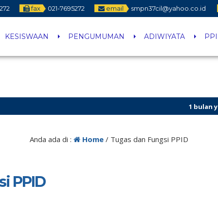
272
fax
021-7695272
email
smpn37cil@yahoo.co.id
KESISWAAN
PENGUMUMAN
ADIWIYATA
PP
1 bulan yang 
3 bulan yang 
Anda ada di :
Home
/
Tugas dan Fungsi PPID
si PPID