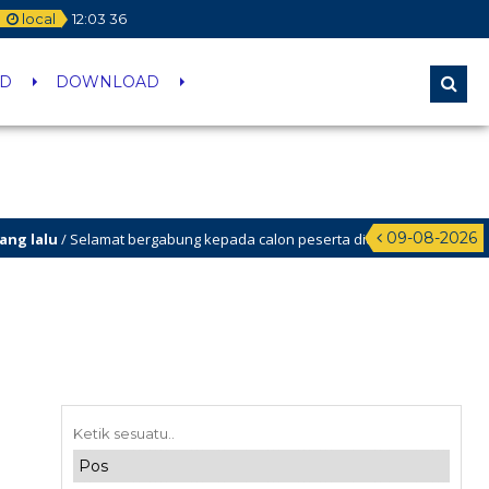
local
12
:
03
36
ID
DOWNLOAD
09-08-2026
lalu
/ Selamat bergabung kepada calon peserta didik baru yang berhasil lolos
lalu
/ SELAMAT DATANG DI WEBSITE SMP NEGERI 37 JAKARTA. Ingin tahu inf