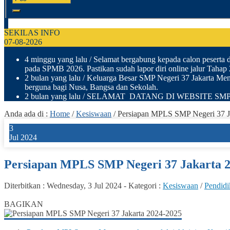
SEKILAS INFO
07-08-2026
4 minggu yang lalu
/ Selamat bergabung kepada calon peserta di
pada SPMB 2026. Pastikan sudah lapor diri online jalur Tahap 2 
2 bulan yang lalu
/ Keluarga Besar SMP Negeri 37 Jakarta Men
berguna bagi Nusa, Bangsa dan Sekolah.
2 bulan yang lalu
/ SELAMAT DATANG DI WEBSITE SMP NEGER
Anda ada di :
Home
/
Kesiswaan
/
Persiapan MPLS SMP Negeri 37 J
3
Jul 2024
Persiapan MPLS SMP Negeri 37 Jakarta 
Diterbitkan :
Wednesday, 3 Jul 2024
-
Kategori :
Kesiswaan
/
Pendidi
0
BAGIKAN