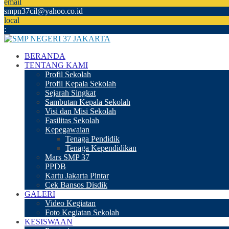
email
smpn37cil@yahoo.co.id
local
:
BERANDA
TENTANG KAMI
Profil Sekolah
Profil Kepala Sekolah
Sejarah Singkat
Sambutan Kepala Sekolah
Visi dan Misi Sekolah
Fasilitas Sekolah
Kepegawaian
Tenaga Pendidik
Tenaga Kependidikan
Mars SMP 37
PPDB
Kartu Jakarta Pintar
Cek Bansos Disdik
GALERI
Video Kegiatan
Foto Kegiatan Sekolah
KESISWAAN