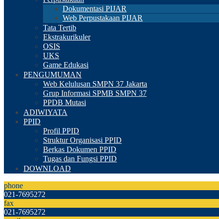
Dokumentasi PIJAR
Web Perpustakaan PIJAR
Tata Tertib
Ekstrakurikuler
OSIS
UKS
Game Edukasi
PENGUMUMAN
Web Kelulusan SMPN 37 Jakarta
Grup Informasi SPMB SMPN 37
PPDB Mutasi
ADIWIYATA
PPID
Profil PPID
Struktur Organisasi PPID
Berkas Dokumen PPID
Tugas dan Fungsi PPID
DOWNLOAD
phone
021-7695272
fax
021-7695272