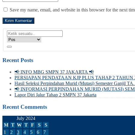
Save my name, email, and website in this browser for the next ti
Recent Posts
📢 INFO MBG SMPN 37 JAKARTA 📢
PERSIAPAN PENDATAAN KJP PLUS TAHAP 2 TAHUN 2
Hasil Seleksi Perpindahan Murid (Mutasi) Semester Ganjil TA
📢 INFORMASI PERPINDAHAN MURID (MUTASI) SEMEST
Lapor Diri Jalur Tahap 2 SMPN 37 Jakarta
Recent Comments
July 2024
M
T
W
T
F
S
S
1
2
3
4
5
6
7