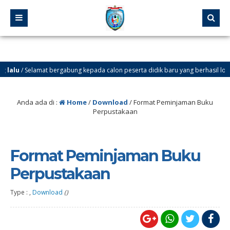
lalu
/ Selamat bergabung kepada calon peserta didik baru yang berhasil lolos mela
Anda ada di :
Home
/
Download
/
Format Peminjaman Buku
Perpustakaan
Format Peminjaman Buku
Perpustakaan
Type : ,
Download
()