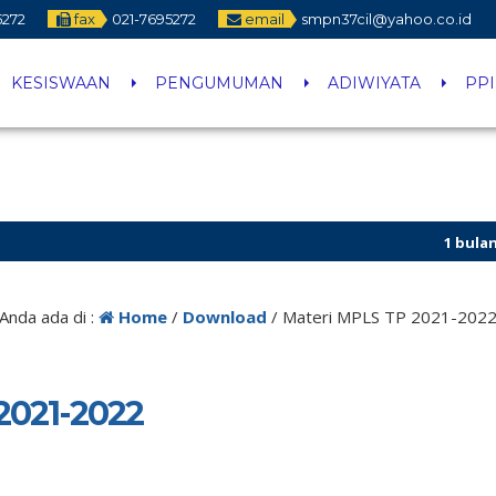
5272
fax
021-7695272
email
smpn37cil@yahoo.co.id
KESISWAAN
PENGUMUMAN
ADIWIYATA
PP
1 bulan yang
Anda ada di :
Home
/
Download
/
Materi MPLS TP 2021-202
2021-2022