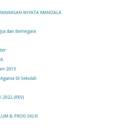
NA WAWASAN WIYATA MANDALA
gsa dan Bernegara
ter
WA
lum 2013
 Agama Di Sekolah
-2022 (REV)
ULUM & PROG SKLH