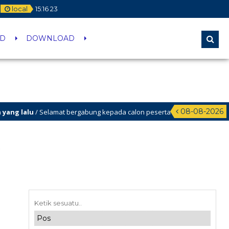
local
15
:
16
23
ID
DOWNLOAD
08-08-2026
 lalu
/ Selamat bergabung kepada calon peserta didik baru yang berhasil lol
2