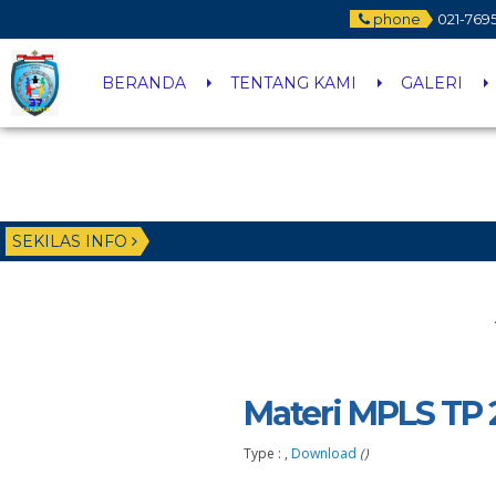
phone
021-769
BERANDA
TENTANG KAMI
GALERI
SEKILAS INFO
Materi MPLS TP 
Type : ,
Download
()