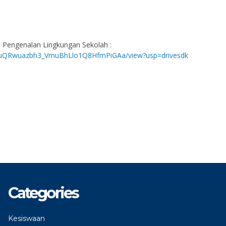
Pengenalan Lingkungan Sekolah :
/1YZuQRwuazbh3_VmuBhLlo1Q8HfmPiGAa/view?usp=drivesdk
Categories
Kesiswaan