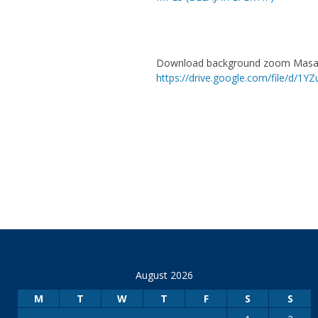
Download background zoom Masa 
https://drive.google.com/file/d
August 2026
M
T
W
T
F
S
S