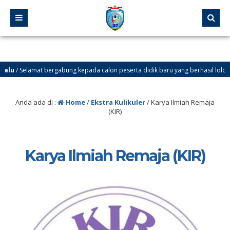
lu
/ Selamat bergabung kepada calon peserta didik baru yang berhasil lolos melalui
lu
/ SELAMAT DATANG DI WEBSITE SMP NEGERI 37 JAKARTA. Ingin tahu info tenta
Anda ada di :
Home
/
Ekstra Kulikuler
/
Karya Ilmiah Remaja
(KIR)
Karya Ilmiah Remaja (KIR)