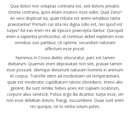
Quia dolori non voluptas contraria est, sed doloris privatio.
Omnia contraria, quos etiam insanos esse vultis. Quid Zeno?
An vero displicuit ea, quae tributa est animi virtutibus tanta
praestantia? Primum cur ista res digna odio est, nisi quod est
turpis? Ad eas enim res ab Epicuro praecepta dantur. Quicquid
enim a sapientia proficiscitur, id continuo debet expletum esse
omnibus suis partibus; Ut optime, secundum naturam
affectum esse possit.
Nummus in Croesi divitiis obscuratur, pars est tamen
divitiarum. Quamvis enim depravatae non sint, pravae tamen
esse possunt. Idemque diviserunt naturam hominis in animum
et corpus. Transfer idem ad modestiam vel temperantiam,
quae est moderatio cupiditatum rationi oboediens. Immo alio
genere; Illa sunt similia: hebes acies est cuipiam oculorum,
corpore alius senescit; Potius ergo illa dicantur: turpe esse, viri
non esse debilitari dolore, frangi, succumbere. Duae sunt enim
res quoque, ne tu verba solum putes.