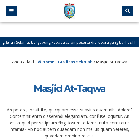
 lalu
/ Selamat bergabung kepada calon peserta didik baru yang berhasil lolos mel
 lalu
/ SELAMAT DATANG DI WEBSITE SMP NEGERI 37 JAKARTA. Ingin tahu info te
Anda ada di :
Home
/
Fasilitas Sekolah
/
Masjid At-Taqwa
Masjid At-Taqwa
An potest, inquit ille, quicquam esse suavius quam nihil dolere?
Contemnit enim disserendi elegantiam, confuse loquitur. An
est aliquid per se ipsum flagitiosum, etiamsi nulla comitetur
infamia? Ab hoc autem quaedam non melius quam veteres,
quaedam omnino relicta.