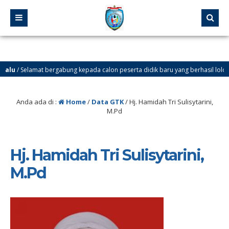
lu
/ Selamat bergabung kepada calon peserta didik baru yang berhasil lolos melalu
lu
/ SELAMAT DATANG DI WEBSITE SMP NEGERI 37 JAKARTA. Ingin tahu info tenta
Anda ada di :
Home
/
Data GTK
/
Hj. Hamidah Tri Sulisytarini,
M.Pd
Hj. Hamidah Tri Sulisytarini,
M.Pd