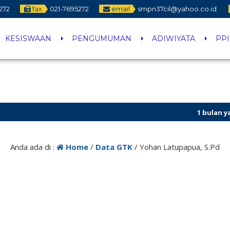
272
fax
021-7695272
email
smpn37cil@yahoo.co.id
KESISWAAN
PENGUMUMAN
ADIWIYATA
PP
1 bulan yang 
3 bulan yang 
Anda ada di :
Home
/
Data GTK
/
Yohan Latupapua, S.Pd