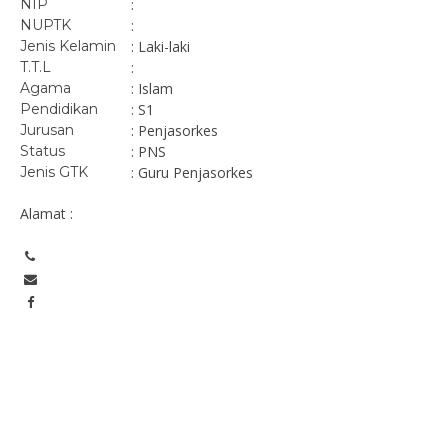
NIP
:
NUPTK
:
Jenis Kelamin
: Laki-laki
T.T.L
:
Agama
: Islam
Pendidikan
: S1
Jurusan
: Penjasorkes
Status
: PNS
Jenis GTK
: Guru Penjasorkes
Alamat :