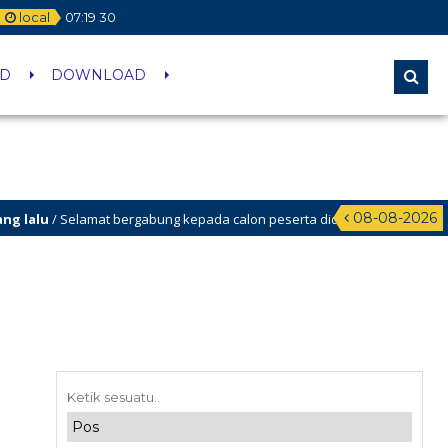
local
07
:
19
30
ID
DOWNLOAD
08-08-2026
lalu
/ Selamat bergabung kepada calon peserta didik baru yang berhasil lolos
lalu
/ SELAMAT DATANG DI WEBSITE SMP NEGERI 37 JAKARTA. Ingin tahu inf