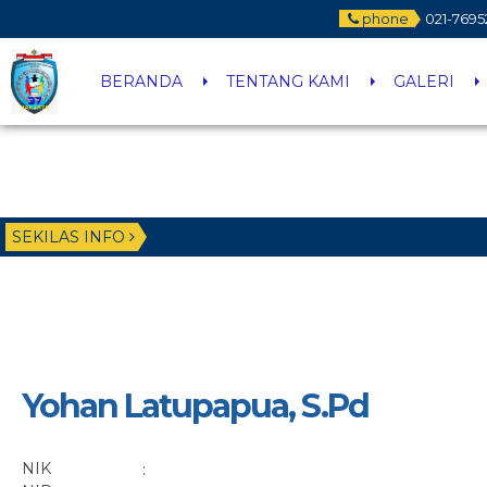
phone
021-7695
BERANDA
TENTANG KAMI
GALERI
SEKILAS INFO
Yohan Latupapua, S.Pd
NIK
: