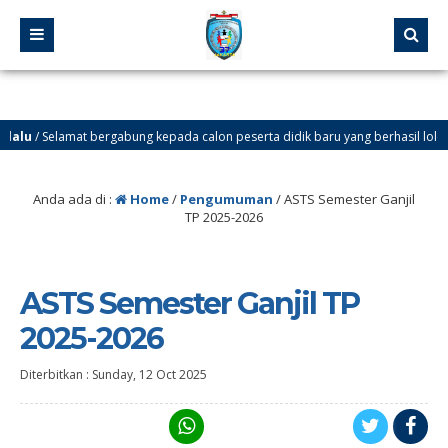
lu
/ Selamat bergabung kepada calon peserta didik baru yang berhasil lolos melalu
lu
/ SELAMAT DATANG DI WEBSITE SMP NEGERI 37 JAKARTA. Ingin tahu info tenta
Anda ada di :
Home
/
Pengumuman
/
ASTS Semester Ganjil
TP 2025-2026
ASTS Semester Ganjil TP
2025-2026
Diterbitkan :
Sunday, 12 Oct 2025