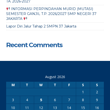
TA. 2026-2027
INFORMASI PERPINDAHAN MURID (MUTASI)
SEMESTER GANJIL T.P. 2026/2027 SMP NEGERI 37
JAKARTA
Lapor Diri Jalur Tahap 2 SMPN 37 Jakarta
Recent Comments
August 2026
M
T
W
T
F
S
S
1
2
3
4
6
7
8
9
5
10
11
12
13
14
15
16