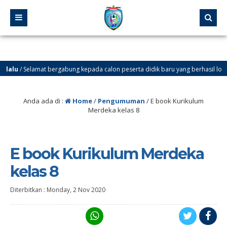
alu
/ Selamat bergabung kepada calon peserta didik baru yang berhasil lolos melal
Anda ada di :
Home
/
Pengumuman
/
E book Kurikulum
Merdeka kelas 8
E book Kurikulum Merdeka
kelas 8
Diterbitkan :
Monday, 2 Nov 2020