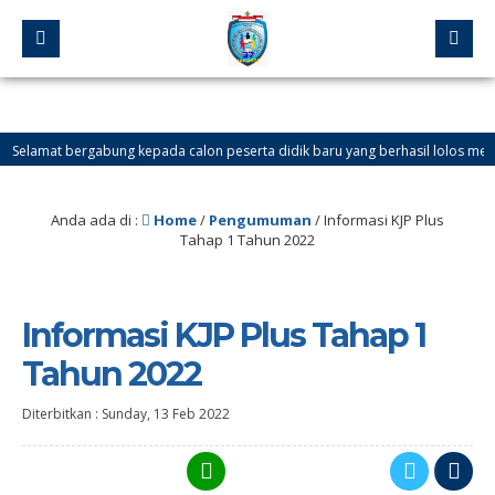
elamat bergabung kepada calon peserta didik baru yang berhasil lolos melalui Jal
SELAMAT DATANG DI WEBSITE SMP NEGERI 37 JAKARTA. Ingin tahu info tentang S
Anda ada di :
Home
/
Pengumuman
/
Informasi KJP Plus
Tahap 1 Tahun 2022
Informasi KJP Plus Tahap 1
Tahun 2022
Diterbitkan :
Sunday, 13 Feb 2022