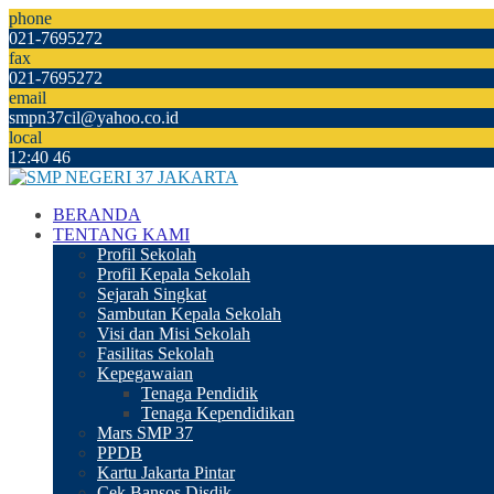
phone
021-7695272
fax
021-7695272
email
smpn37cil@yahoo.co.id
local
12
:
40
47
BERANDA
TENTANG KAMI
Profil Sekolah
Profil Kepala Sekolah
Sejarah Singkat
Sambutan Kepala Sekolah
Visi dan Misi Sekolah
Fasilitas Sekolah
Kepegawaian
Tenaga Pendidik
Tenaga Kependidikan
Mars SMP 37
PPDB
Kartu Jakarta Pintar
Cek Bansos Disdik