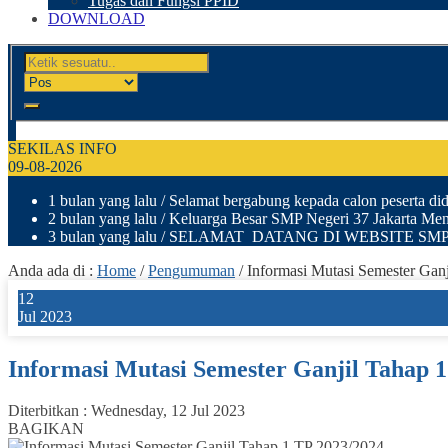
Tugas dan Fungsi PPID
DOWNLOAD
SEKILAS INFO
09-08-2026
1 bulan yang lalu
/ Selamat bergabung kepada calon peserta didi
2 bulan yang lalu
/ Keluarga Besar SMP Negeri 37 Jakarta Men
3 bulan yang lalu
/ SELAMAT DATANG DI WEBSITE SMP NEGER
Anda ada di :
Home
/
Pengumuman
/
Informasi Mutasi Semester Gan
12
Jul 2023
Informasi Mutasi Semester Ganjil Tahap 
Diterbitkan :
Wednesday, 12 Jul 2023
BAGIKAN