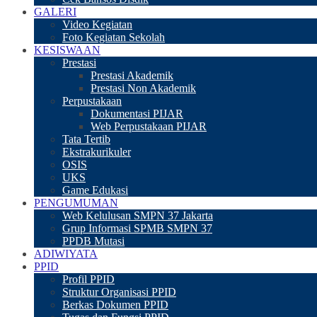
GALERI
Video Kegiatan
Foto Kegiatan Sekolah
KESISWAAN
Prestasi
Prestasi Akademik
Prestasi Non Akademik
Perpustakaan
Dokumentasi PIJAR
Web Perpustakaan PIJAR
Tata Tertib
Ekstrakurikuler
OSIS
UKS
Game Edukasi
PENGUMUMAN
Web Kelulusan SMPN 37 Jakarta
Grup Informasi SPMB SMPN 37
PPDB Mutasi
ADIWIYATA
PPID
Profil PPID
Struktur Organisasi PPID
Berkas Dokumen PPID