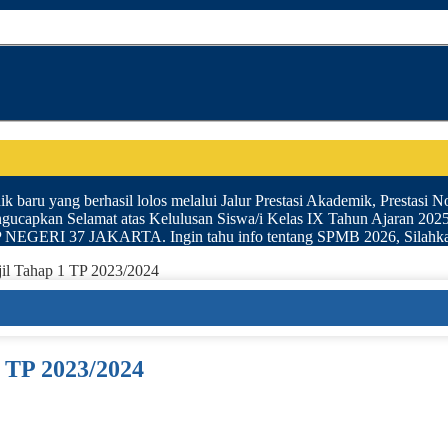
k baru yang berhasil lolos melalui Jalur Prestasi Akademik, Prestasi N
gucapkan Selamat atas Kelulusan Siswa/i Kelas IX Tahun Ajaran 202
I 37 JAKARTA. Ingin tahu info tentang SPMB 2026, Silahkan
jil Tahap 1 TP 2023/2024
1 TP 2023/2024