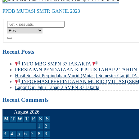
PPDB MUTASI SMTR GANJIL 2023
Recent Posts
INFO MBG SMPN 37 JAKARTA
PERSIAPAN PENDATAAN KJP PLUS TAHAP 2 TAHUN 2
Hasil Seleksi Perpindahan Murid (Mutasi) Semester Ganjil TA
INFORMASI PERPINDAHAN MURID (MUTASI) SEMES
Lapor Diri Jalur Tahap 2 SMPN 37 Jakarta
Recent Comments
August 2026
M
T
W
T
F
S
S
1
2
3
4
5
6
7
8
9