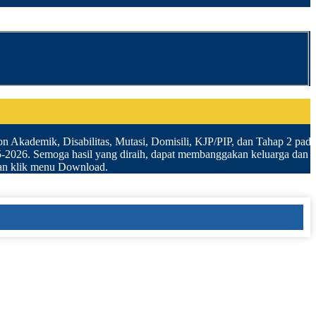
on Akademik, Disabilitas, Mutasi, Domisili, KJP/PIP, dan Tahap 2 pada S
5-2026. Semoga hasil yang diraih, dapat membanggakan keluarga dan
 klik menu Download.