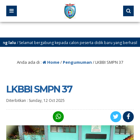
 lalu
/ Selamat bergabung kepada calon peserta didik baru yang berhasil lolos mel
 lalu
/ SELAMAT DATANG DI WEBSITE SMP NEGERI 37 JAKARTA. Ingin tahu info te
Anda ada di :
Home
/
Pengumuman
/
LKBBI SMPN 37
LKBBI SMPN 37
Diterbitkan :
Sunday, 12 Oct 2025