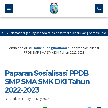
lu
/ Selamat bergabung kepada calon peserta didik baru yang berhasil lolos melalui
lu
/ SELAMAT DATANG DI WEBSITE SMP NEGERI 37 JAKARTA. Ingin tahu info tenta
Anda ada di :
Home
/
Pengumuman
/
Paparan Sosialisasi
PPDB SMP SMA SMK DKI Tahun 2022-2023
Paparan Sosialisasi PPDB
SMP SMA SMK DKI Tahun
2022-2023
Diterbitkan :
Friday, 13 May 2022