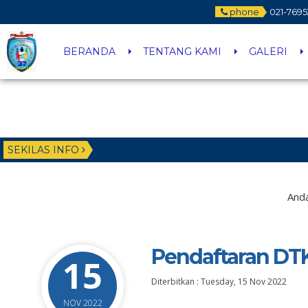
phone
021-7695
BERANDA
TENTANG KAMI
GALERI
SEKILAS INFO
Anda
Pendaftaran DT
15
Diterbitkan :
Tuesday, 15 Nov 2022
NOV 2022