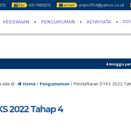
272
fax
021-7695272
email
smpn37cil@yahoo.co.id
KESISWAAN
PENGUMUMAN
ADIWIYATA
PP
4 minggu yang lalu
/ Sel
 ada di :
Home
/
Pengumuman
/
Pendaftaran DTKS 2022 Tah
KS 2022 Tahap 4