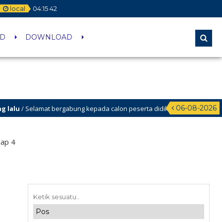
local
04
:
15
43
ID
DOWNLOAD
06-08-2026
amat bergabung kepada calon peserta didik baru yang berhasil lolos melalui 
ap 4