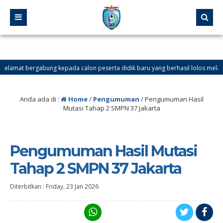
lamat bergabung kepada calon peserta didik baru yang berhasil lolos melalui Jalur
LAMAT DATANG DI WEBSITE SMP NEGERI 37 JAKARTA. Ingin tahu info tentang SPM
Anda ada di :
Home
/
Pengumuman
/
Pengumuman Hasil
Mutasi Tahap 2 SMPN 37 Jakarta
Pengumuman Hasil Mutasi
Tahap 2 SMPN 37 Jakarta
Diterbitkan :
Friday, 23 Jan 2026