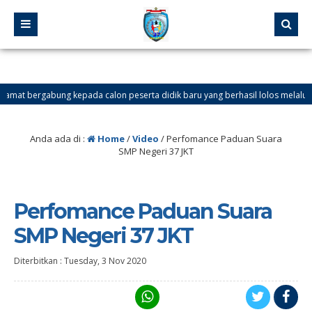
mat bergabung kepada calon peserta didik baru yang berhasil lolos melalui Jalur P
T DATANG DI WEBSITE SMP NEGERI 37 JAKARTA. Ingin tahu info tentang SPMB 20
Anda ada di :
Home
/
Video
/
Perfomance Paduan Suara
SMP Negeri 37 JKT
Perfomance Paduan Suara
SMP Negeri 37 JKT
Diterbitkan :
Tuesday, 3 Nov 2020