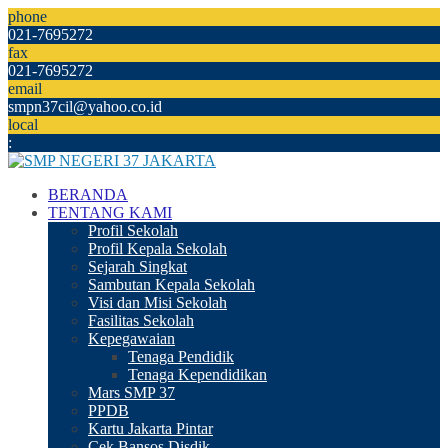
phone
021-7695272
fax
021-7695272
email
smpn37cil@yahoo.co.id
local
:
BERANDA
TENTANG KAMI
Profil Sekolah
Profil Kepala Sekolah
Sejarah Singkat
Sambutan Kepala Sekolah
Visi dan Misi Sekolah
Fasilitas Sekolah
Kepegawaian
Tenaga Pendidik
Tenaga Kependidikan
Mars SMP 37
PPDB
Kartu Jakarta Pintar
Cek Bansos Disdik