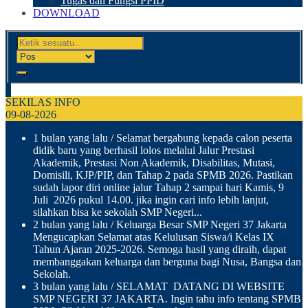
Tugas dan Fungsi PPID
DOWNLOAD
SEKILAS INFO
09-08-2026
1 bulan yang lalu
/ Selamat bergabung kepada calon peserta
didik baru yang berhasil lolos melalui Jalur Prestasi
Akademik, Prestasi Non Akademik, Disabilitas, Mutasi,
Domisili, KJP/PIP, dan Tahap 2 pada SPMB 2026. Pastikan
sudah lapor diri online jalur Tahap 2 sampai hari Kamis, 9
Juli 2026 pukul 14.00. jika ingin cari info lebih lanjut,
silahkan bisa ke sekolah SMP Negeri...
2 bulan yang lalu
/ Keluarga Besar SMP Negeri 37 Jakarta
Mengucapkan Selamat atas Kelulusan Siswa/i Kelas IX
Tahun Ajaran 2025-2026. Semoga hasil yang diraih, dapat
membanggakan keluarga dan berguna bagi Nusa, Bangsa dan
Sekolah.
3 bulan yang lalu
/ SELAMAT DATANG DI WEBSITE
SMP NEGERI 37 JAKARTA. Ingin tahu info tentang SPMB