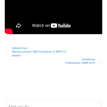
Sebelumnya
Mantan pemain NBA mendarat di SMPN 37
Jakarta
Setelahnya
Pelaksanaan UNBK 2019