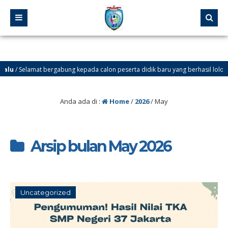
/ Selamat bergabung kepada calon peserta didik baru yang berhasil lolos melalui 
Anda ada di :
Home
/
2026
/
May
Arsip bulan May 2026
Uncategorized