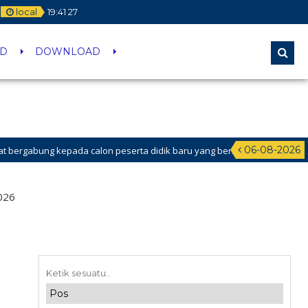
local
19
:
41
28
ID
DOWNLOAD
06-08-2026
 kepada calon peserta didik baru yang berhasil lolos melalui Jalur Prestasi
 WEBSITE SMP NEGERI 37 JAKARTA. Ingin tahu info tentang SPMB 2026, Si
026