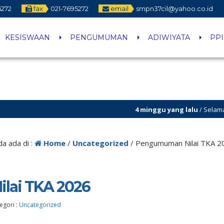
5272
fax
021-7695272
email
smpn37cil@yahoo.co.id
KESISWAAN
PENGUMUMAN
ADIWIYATA
PP
4 minggu yang lalu
/ Selamat bergabung
2 bulan yang lalu
/ SELAMAT DATANG DI
a ada di :
Home
/
Uncategorized
/
Pengumuman Nilai TKA 2
lai TKA 2026
egori :
Uncategorized