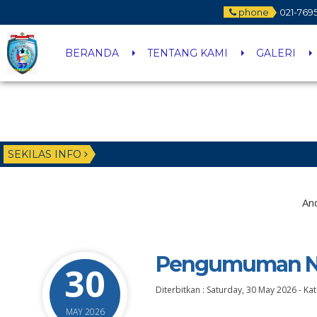
phone
021-769
BERANDA
TENTANG KAMI
GALERI
SEKILAS INFO
And
Pengumuman Ni
30
Diterbitkan :
Saturday, 30 May 2026
-
Kat
MAY 2026