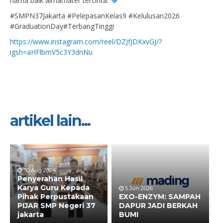
nama baik almamater tercinta.
#SMPN37Jakarta #PelepasanKelas9 #Kelulusan2026
#GraduationDay#TerbangTinggi
https://www.instagram.com/reel/DZJfJDKxvGJ/?
igsh=aHFlbmV5c3Y3dnNu
artikel lain...
30 Aug 2024
Penyerahan Hasil
Karya Guru Kepada
5 Jun 2026
Pihak Perpustakaan
EXO-ENZYM: SAMPAH
PIJAR SMP Negeri 37
DAPUR JADI BERKAH
jakarta
BUMI