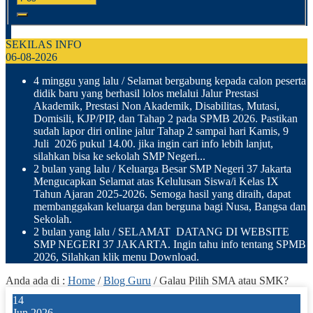
SEKILAS INFO
06-08-2026
4 minggu yang lalu
/ Selamat bergabung kepada calon peserta
didik baru yang berhasil lolos melalui Jalur Prestasi
Akademik, Prestasi Non Akademik, Disabilitas, Mutasi,
Domisili, KJP/PIP, dan Tahap 2 pada SPMB 2026. Pastikan
sudah lapor diri online jalur Tahap 2 sampai hari Kamis, 9
Juli 2026 pukul 14.00. jika ingin cari info lebih lanjut,
silahkan bisa ke sekolah SMP Negeri...
2 bulan yang lalu
/ Keluarga Besar SMP Negeri 37 Jakarta
Mengucapkan Selamat atas Kelulusan Siswa/i Kelas IX
Tahun Ajaran 2025-2026. Semoga hasil yang diraih, dapat
membanggakan keluarga dan berguna bagi Nusa, Bangsa dan
Sekolah.
2 bulan yang lalu
/ SELAMAT DATANG DI WEBSITE
SMP NEGERI 37 JAKARTA. Ingin tahu info tentang SPMB
2026, Silahkan klik menu Download.
Anda ada di :
Home
/
Blog Guru
/
Galau Pilih SMA atau SMK?
14
Jun 2026