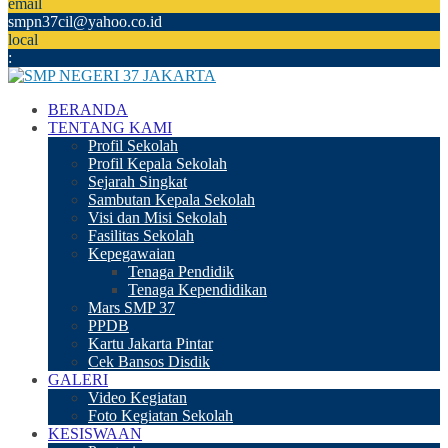
email
smpn37cil@yahoo.co.id
local
:
BERANDA
TENTANG KAMI
Profil Sekolah
Profil Kepala Sekolah
Sejarah Singkat
Sambutan Kepala Sekolah
Visi dan Misi Sekolah
Fasilitas Sekolah
Kepegawaian
Tenaga Pendidik
Tenaga Kependidikan
Mars SMP 37
PPDB
Kartu Jakarta Pintar
Cek Bansos Disdik
GALERI
Video Kegiatan
Foto Kegiatan Sekolah
KESISWAAN