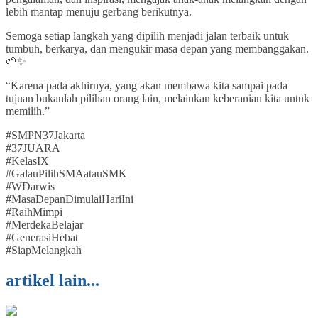
lebih mantap menuju gerbang berikutnya.
Semoga setiap langkah yang dipilih menjadi jalan terbaik untuk
tumbuh, berkarya, dan mengukir masa depan yang membanggakan.
🌱✨
“Karena pada akhirnya, yang akan membawa kita sampai pada
tujuan bukanlah pilihan orang lain, melainkan keberanian kita untuk
memilih.”
#SMPN37Jakarta
#37JUARA
#KelasIX
#GalauPilihSMAatauSMK
#WDarwis
#MasaDepanDimulaiHariIni
#RaihMimpi
#MerdekaBelajar
#GenerasiHebat
#SiapMelangkah
artikel lain...