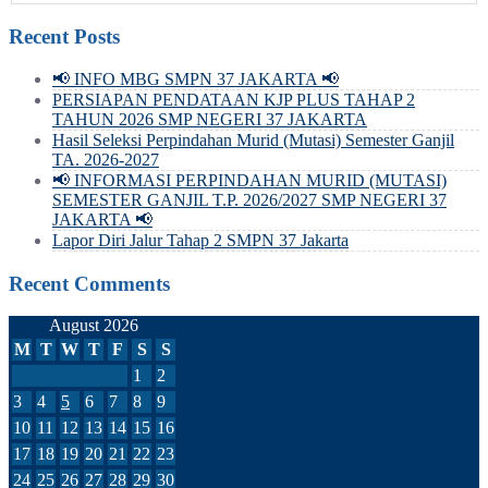
Recent Posts
📢 INFO MBG SMPN 37 JAKARTA 📢
PERSIAPAN PENDATAAN KJP PLUS TAHAP 2
TAHUN 2026 SMP NEGERI 37 JAKARTA
Hasil Seleksi Perpindahan Murid (Mutasi) Semester Ganjil
TA. 2026-2027
📢 INFORMASI PERPINDAHAN MURID (MUTASI)
SEMESTER GANJIL T.P. 2026/2027 SMP NEGERI 37
JAKARTA 📢
Lapor Diri Jalur Tahap 2 SMPN 37 Jakarta
Recent Comments
August 2026
M
T
W
T
F
S
S
1
2
3
4
5
6
7
8
9
10
11
12
13
14
15
16
17
18
19
20
21
22
23
24
25
26
27
28
29
30