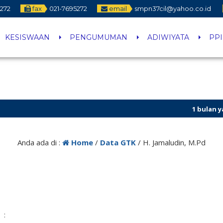
5272
fax
021-7695272
email
smpn37cil@yahoo.co.id
KESISWAAN
PENGUMUMAN
ADIWIYATA
PP
1 bulan yang 
Anda ada di :
Home
/
Data GTK
/
H. Jamaludin, M.Pd
: