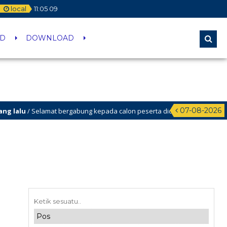
local
11
:
05
09
ID
DOWNLOAD
07-08-2026
lalu
/ Selamat bergabung kepada calon peserta didik baru yang berhasil lolos