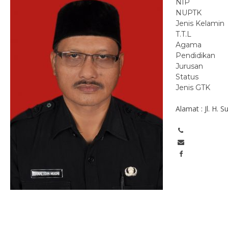
NIP
NUPTK
Jenis Kelamin
T.T.L
Agama
Pendidikan
Jurusan
Status
Jenis GTK
Alamat : Jl. H