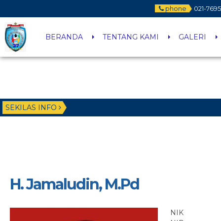
phone
021-769
BERANDA
TENTANG KAMI
GALERI
SEKILAS INFO
H. Jamaludin, M.Pd
NIK