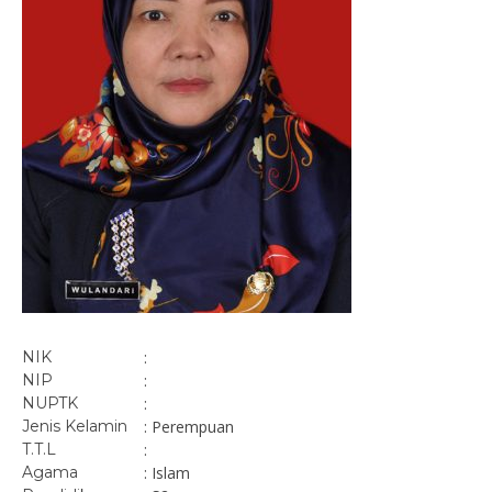
NIK
:
NIP
:
NUPTK
:
Jenis Kelamin
: Perempuan
T.T.L
:
Agama
: Islam