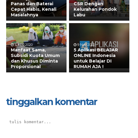
Panas dan Baterai
CSR Dengan
Cepat Habis, Kenali
Kelurahan Pondok
Masalahnya
Labu
4 Nov 2020
9 Nov 2020
Manfaat Sama,
5 Aplikasi BELAJAR
Subsidi Kuota Umum
ONLINE Indonesia
dan Khusus Diminta
untuk Belajar DI
Proporsional
RUMAH AJA !
tinggalkan komentar